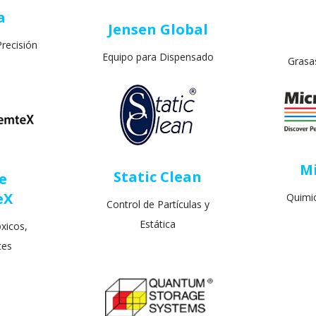
a
Jensen Global
recisión
Equipo para Dispensado
Grasa
M
Static Clean
e
eX
Quimi
Control de Partículas y
Estática
xicos,
tes